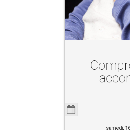
Compre
accom
samedi, 1