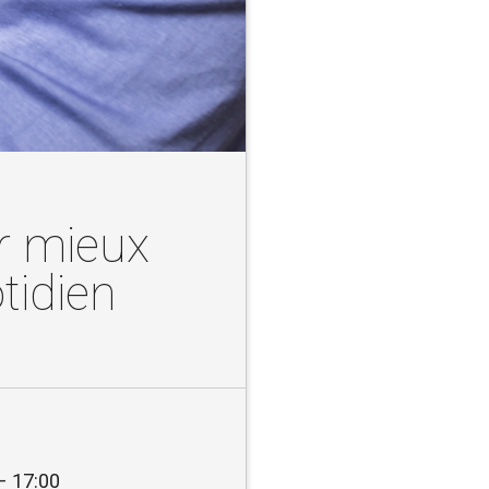
r mieux
tidien
– 17:00