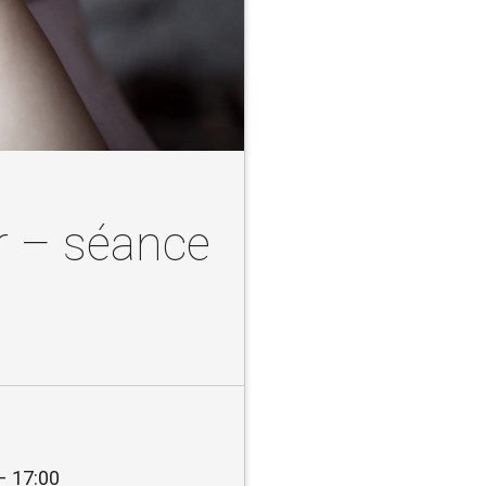
r – séance
– 17:00