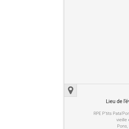
Lieu de l
RPE P’tits Pata’Pon
vieille
Pons,