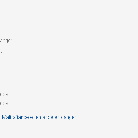
danger
-1
2023
2023
:
Maltraitance et enfance en danger