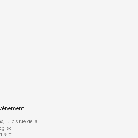
’événement
s, 15 bis rue de la
 église
 17800