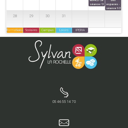
MIPA21-2e 
ses 
séance / 3
espaces - 
séance 1/2
28
29
30
31
Formations
Scolaires
Campus
Loisirs
IPERIA
05 46 55 14 70